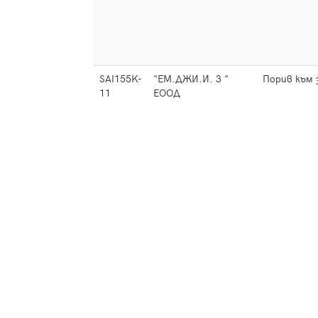
SAI155K-
"ЕМ.ДЖИ.И. 3 "
Порив към 
11
ЕООД