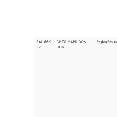
SAI155K-
СИТИ МАРК ООД
Разказвач н
12
ООД