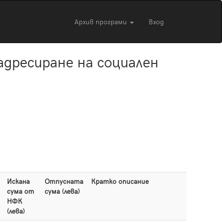
Архив програми
Вход
ресиране на социален
Искана
Отпусната
Кратко описание
Мотивац
сума от
сума (лева)
НФК
(лева)