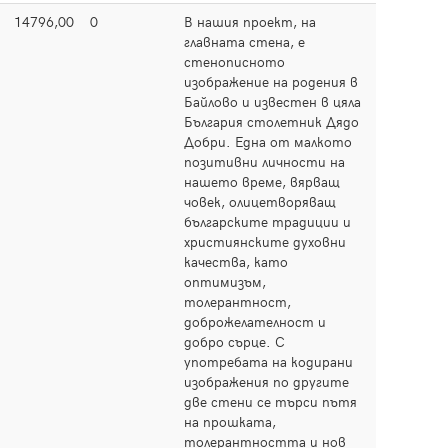
14796,00
0
В нашия проект, на
Прочет
главната стена, е
стенописното
изображение на родения в
Байлово и известен в цяла
България столетник Дядо
Добри. Една от малкото
позитивни личности на
нашето време, вярващ
човек, олицетворяващ
българските традиции и
християнските духовни
качества, като
оптимизъм,
толерантност,
доброжелателност и
добро сърце. С
употребата на кодирани
изображения по другите
две стени се търси пътя
на прошката,
толерантността и нов