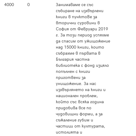
4000
0
Занимаваме се със
Прочет
събиране на изхвърлени
книги в пунктоВе за
вторични суровини в
София от Февруари 2019
г. За този период успяхме
да спасим от ужищожение
над 15000 книги, които
събрахме в първата в
България частна
библиотека с фонд изцяло
попълнен с книги
приготвени за
унищожение. За нас
изхвърлянето на книги и
национален проблем,
който със всяка година
придобива все по
чудовищни форми, а за
съжаление губим и
частици от културата,
истолията и