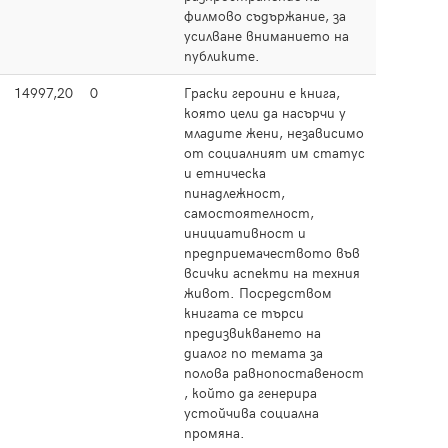
филмово съдържание, за
усилване вниманието на
публиките.
14997,20
0
Граски героини е книга,
Прочет
която цели да насърчи у
младите жени, независимо
от социалният им статус
и етническа
пинадлежност,
самостоятелност,
инициативност и
предприемачеството във
всички аспекти на техния
живот. Посредством
книгата се търси
предизвикването на
диалог по темата за
полова равнопоставеност
, който да генерира
устойчива социална
промяна.