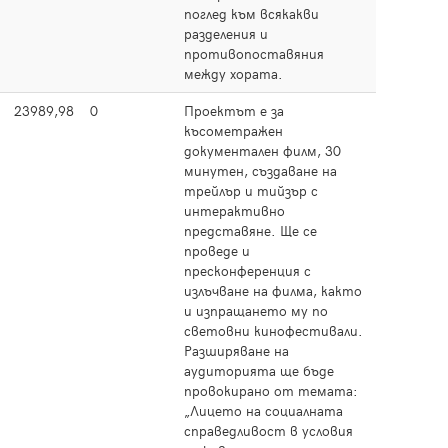
поглед към всякакви
разделения и
противопоставяния
между хората.
23989,98
0
Проектът е за
Прочет
късометражен
документален филм, 30
минутен, създаване на
трейлър и тийзър с
интерактивно
представяне. Ще се
проведе и
пресконференция с
излъчване на филма, както
и изпращането му по
световни кинофестивали.
Разширяване на
аудиторията ще бъде
провокирано от темата:
„Лицето на социалната
справедливост в условия