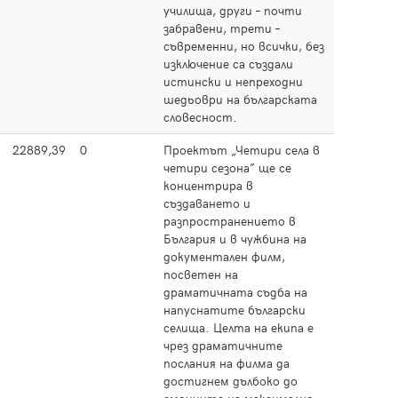
училища, други – почти
забравени, трети –
съвременни, но всички, без
изключение са създали
истински и непреходни
шедьоври на българската
словесност.
22889,39
0
Проектът „Четири села в
Прочет
четири сезона” ще се
концентрира в
създаването и
разпространението в
България и в чужбина на
документален филм,
посветен на
драматичната съдба на
напуснатите български
селища. Целта на екипа е
чрез драматичните
послания на филма да
достигнем дълбоко до