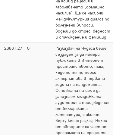
на ковид рецесия и
заболяването „домашно
насилие“. Ще се насърчи
междукултурния диалог по
болезнени въпроси,
водещи до стрес, бедност
и отчуждение и фемицид.
23881,27
0
Разказвач на Чудеса беше
Прочет
създаден за да намери
публиката в Интернет
пространството, там,
където тя потърси
алтернатива в първата
година на пандемията.
Основната ни цел е да
запознаем младежката
аудитория с произведения
от българската
литература, с акцент
върху късия разказ. Някои
от авторите са част от
програмата на средните